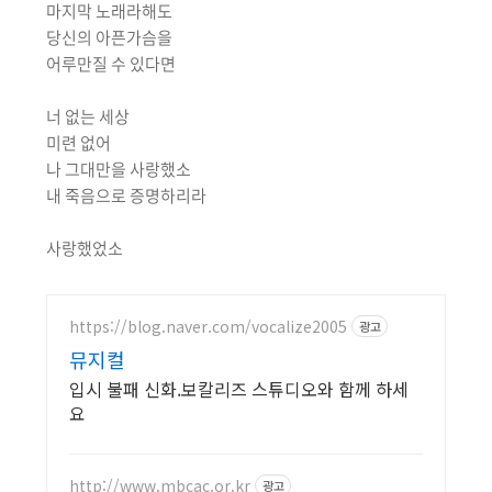
마지막 노래라해도
당신의 아픈가슴을
어루만질 수 있다면
너 없는 세상
미련 없어
나 그대만을 사랑했소
내 죽음으로 증명하리라
사랑했었소
https://blog.naver.com/vocalize2005
광고
뮤지컬
입시 불패 신화.보칼리즈 스튜디오와 함께 하세
요
http://www.mbcac.or.kr
광고