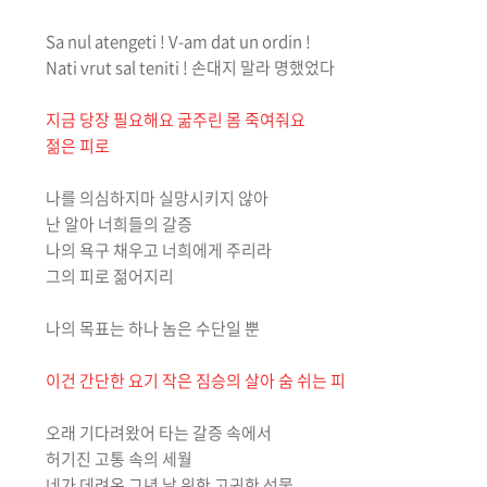
Sa nul atengeti ! V-am dat un ordin !
Nati vrut sal teniti ! 손대지 말라 명했었다
지금 당장 필요해요 굶주린 몸 죽여줘요
젊은 피로
나를 의심하지마 실망시키지 않아
난 알아 너희들의 갈증
나의 욕구 채우고 너희에게 주리라
그의 피로 젊어지리
나의 목표는 하나 놈은 수단일 뿐
이건 간단한 요기 작은 짐승의 살아 숨 쉬는 피
오래 기다려왔어 타는 갈증 속에서
허기진 고통 속의 세월
네가 데려온 그년 날 위한 고귀한 선물