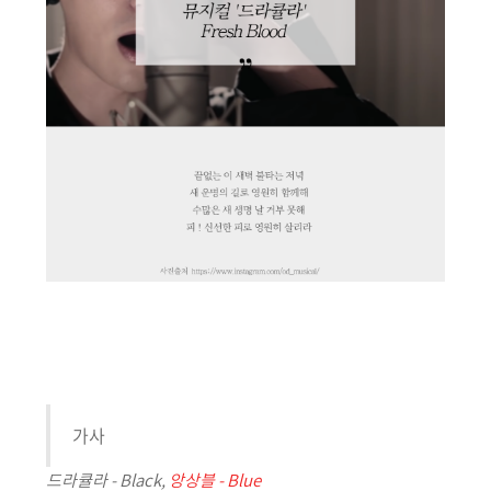
가사
드라큘라 - Black,
앙상블 - Blue