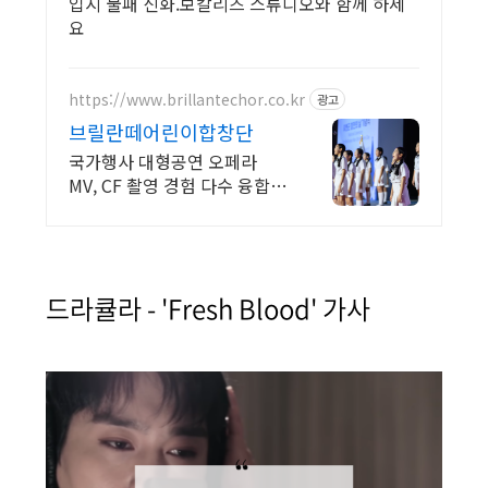
입시 불패 신화.보칼리즈 스튜디오와 함께 하세
요
https://www.brillantechor.co.kr
광고
브릴란떼어린이합창단
국가행사 대형공연 오페라
MV, CF 촬영 경험 다수 융합
퍼포먼스 어린이 합창단
드라큘라 - 'Fresh Blood' 가사