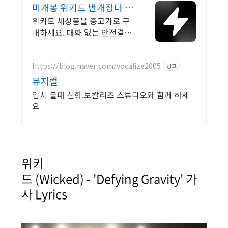
미개봉 위키드 번개장터 국
내 최대 브랜드 중고거래
위키드 새상품을 중고가로 구
매하세요. 대화 없는 안전결제
로 간편하게! 전국 각지에서 올
라오는 전국구 최다 상품 매일
10만 개 이상의 신규 상품 업
https://blog.naver.com/vocalize2005
광고
로드
뮤지컬
입시 불패 신화.보칼리즈 스튜디오와 함께 하세
요
위키
드 (Wicked) - 'Defying Gravity' 가
사 Lyrics