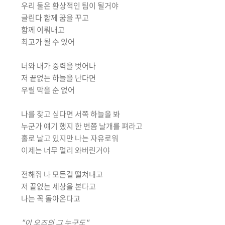
우리 둘은 환상적인 팀이 될거야
글린다 함께 꿈을 꾸고
함께 이뤄내고
최고가 될 수 있어
너와 내가 중력을 벗어나
저 끝없는 하늘을 난다면
우릴 막을 순 없어
나를 찾고 싶다면 서쪽 하늘을 봐
누군가 얘기 했지 한 번쯤 날개를 펴라고
홀로 날고 있지만 나는 자유로워
이제는 너무 멀리 와버린거야
전해줘 나 모든걸 떨쳐내고
저 끝없는 세상을 본다고
나는 꼭 돌아온다고
"이 오즈의 그 누구도"