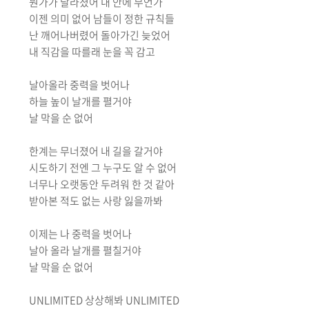
뭔가가 달라졌어 내 안에 무언가
이젠 의미 없어 남들이 정한 규칙들
난 깨어나버렸어 돌아가긴 늦었어
내 직감을 따를래 눈을 꼭 감고
날아올라 중력을 벗어나
하늘 높이 날개를 펼거야
날 막을 순 없어
한계는 무너졌어 내 길을 갈거야
시도하기 전엔 그 누구도 알 수 없어
너무나 오랫동안 두려워 한 것 같아
받아본 적도 없는 사랑 잃을까봐
이제는 나 중력을 벗어나
날아 올라 날개를 펼칠거야
날 막을 순 없어
UNLIMITED 상상해봐 UNLIMITED