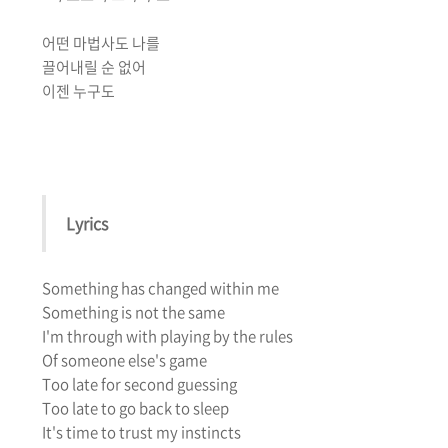
어떤 마법사도 나를
끌어내릴 순 없어
이젠 누구도
Lyrics
Something has changed within me
Something is not the same
I'm through with playing by the rules
Of someone else's game
Too late for second guessing
Too late to go back to sleep
It's time to trust my instincts