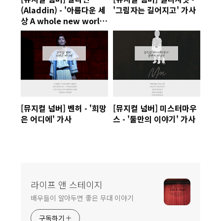
(Aladdin) - '아름다운 세
'그림자는 길어지고' 가사
상 A whole new world'
가사 Lyrics
[뮤지컬 넘버] 벤허 - '희망
[뮤지컬 넘버] 미스터마우
은 어디에' 가사
스 - '둘만의 이야기' 가사
라이프 앤 스테이지
배우들이 알아두면 좋은 무대 이야기
구독하기