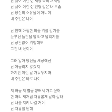
난 싫어 이런 삶
새장 속의 새처럼
난 싫어 이런 삶
인형 같은 내 모습
난 당신의 소유물이 아니야
내 주인은 나야
난 원해 아찔한 외줄 위를 걷기를
눈부신 들판을 말 타고 달리기를
난 상관없어 위험해도
그건 내 몫이야
그래 알아
당신들 세상에선
난 어울리지 않겠지
하지만 이런 날 가둬두지마
내 주인은 바로 나야
저 하늘 저 별을 향해서 가고 싶어
한 마리 새처럼 자유롭게 날아 갈래
난 나를 지켜 나갈 거야
난 자유를 원해