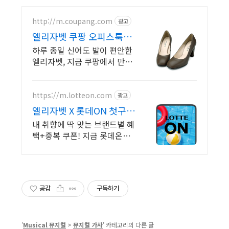
http://m.coupang.com
광고
엘리자벳 쿠팡 오피스룩도
데일리룩도
하루 종일 신어도 발이 편안한
엘리자벳, 지금 쿠팡에서 만나
보세요. 면접부터 데이트룩까
지, 어떤 코디에도 잘 어울리는
구두를 와우회원 무료배송으
https://m.lotteon.com
광고
로.
엘리자벳 X 롯데ON 첫구매
최대 5천원 혜택!
내 취향에 딱 맞는 브랜드별 혜
택+중복 쿠폰! 지금 롯데온에
서 만나보세요!
공감
구독하기
'
Musical 뮤지컬
>
뮤지컬 가사
' 카테고리의 다른 글