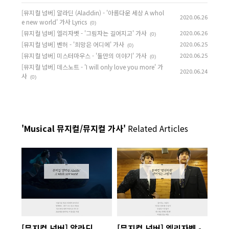
[뮤지컬 넘버] 알라딘 (Aladdin) - '아름다운 세상 A whol
2020.06.26
e new world' 가사 Lyrics
(0)
[뮤지컬 넘버] 엘리자벳 - '그림자는 길어지고' 가사
2020.06.26
(0)
[뮤지컬 넘버] 벤허 - '희망은 어디에' 가사
2020.06.25
(0)
[뮤지컬 넘버] 미스터마우스 - '둘만의 이야기' 가사
2020.06.25
(0)
[뮤지컬 넘버] 데스노트 - 'I will only love you more' 가
2020.06.24
사
(0)
'Musical 뮤지컬/뮤지컬 가사'
Related Articles
[뮤지컬 넘버] 알라딘
[뮤지컬 넘버] 엘리자벳 -